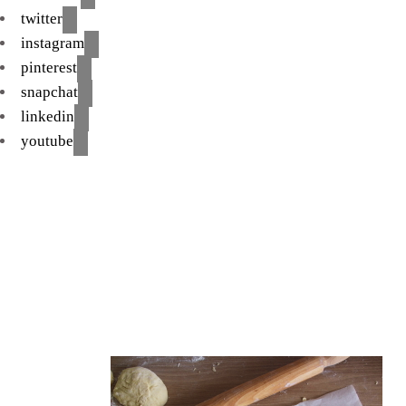
twitter
instagram
pinterest
snapchat
linkedin
youtube