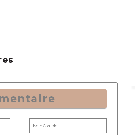
res
mentaire