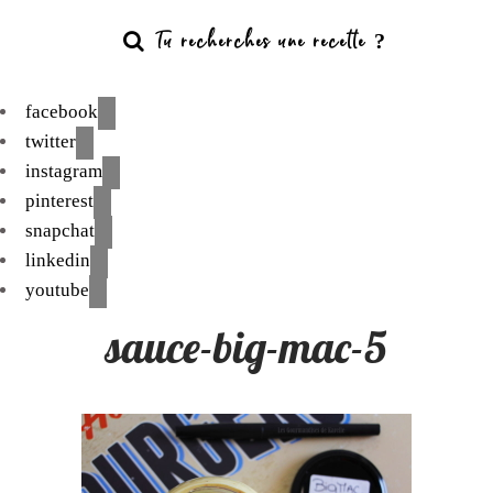
facebook
twitter
instagram
pinterest
snapchat
linkedin
youtube
sauce-big-mac-5