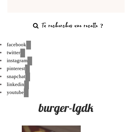
facebook
twitter
instagram
pinterest
snapchat
linkedin
youtube
burger-lgdk