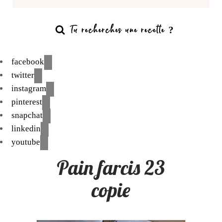
facebook
twitter
instagram
pinterest
snapchat
linkedin
youtube
Pain farcis 23
copie