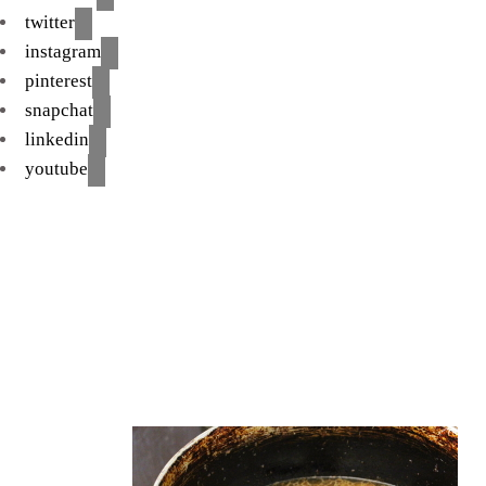
twitter
instagram
pinterest
snapchat
linkedin
youtube