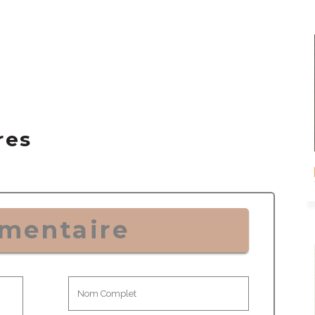
res
mentaire