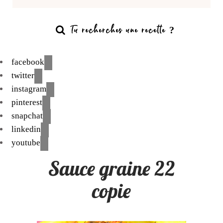
facebook
twitter
instagram
pinterest
snapchat
linkedin
youtube
Sauce graine 22
copie