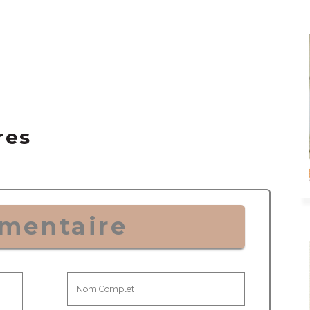
res
mentaire