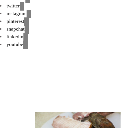
twitter
instagram
pinterest
snapchat
linkedin
youtube