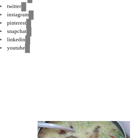
twitter
instagram
pinterest
snapchat
linkedin
youtube