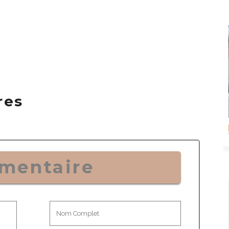
res
mentaire