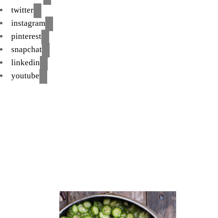
twitter
instagram
pinterest
snapchat
linkedin
youtube