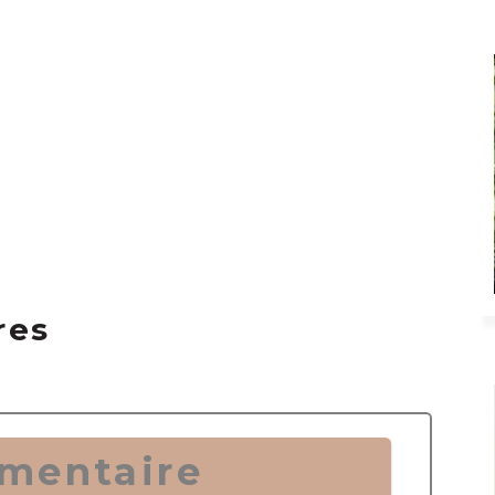
res
mentaire