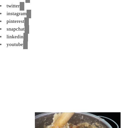
twitter
instagram
pinterest
snapchat
linkedin
youtube