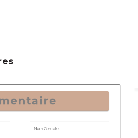
res
mentaire