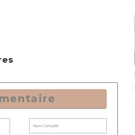
res
mentaire