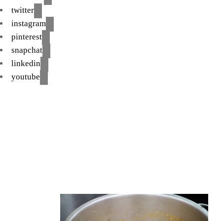
twitter
instagram
pinterest
snapchat
linkedin
youtube