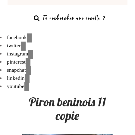
facebook
twitter
instagram
pinterest
snapchat
linkedin
youtube
Piron beninois 11
copie