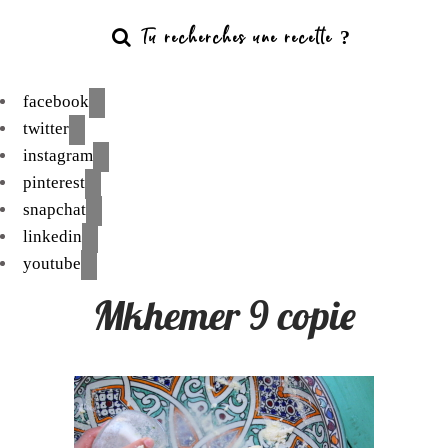
facebook
twitter
instagram
pinterest
snapchat
linkedin
youtube
Mkhemer 9 copie