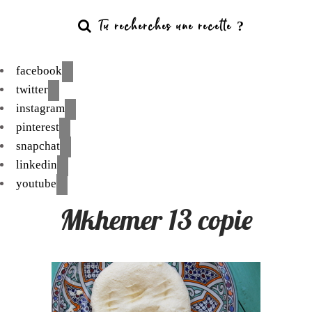
facebook
twitter
instagram
pinterest
snapchat
linkedin
youtube
Mkhemer 13 copie