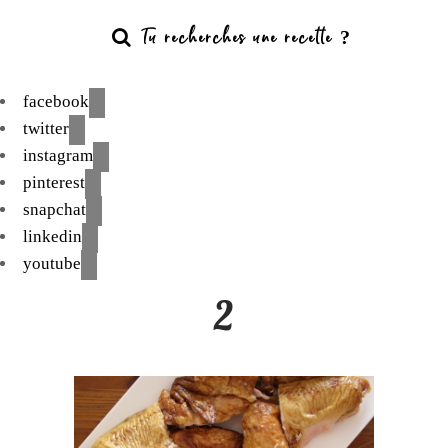
facebook
twitter
instagram
pinterest
snapchat
linkedin
youtube
2