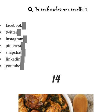
facebook
twitter
instagram
pinterest
snapchat
linkedin
youtube
14