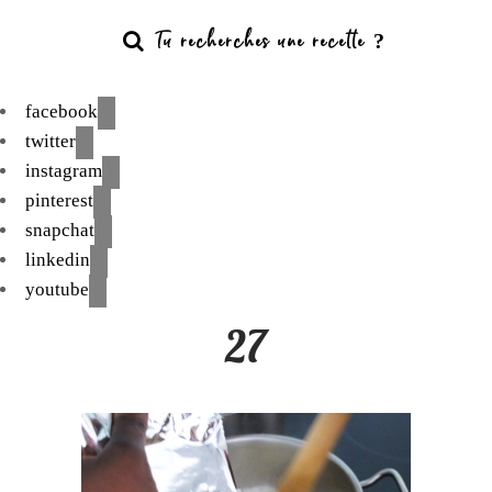
facebook
twitter
instagram
pinterest
snapchat
linkedin
youtube
27