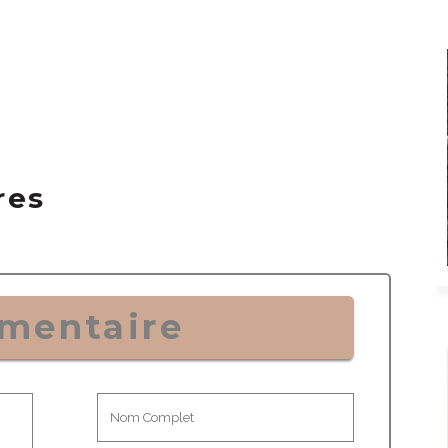
res
mentaire