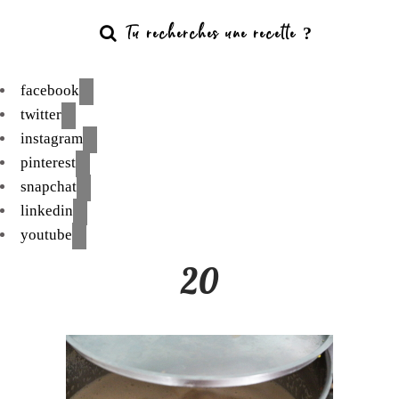
facebook
twitter
instagram
pinterest
snapchat
linkedin
youtube
20