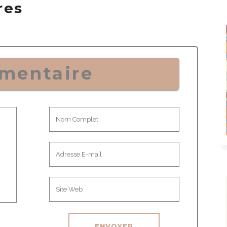
res
mentaire