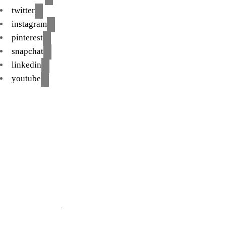
twitter
instagram
pinterest
snapchat
linkedin
youtube