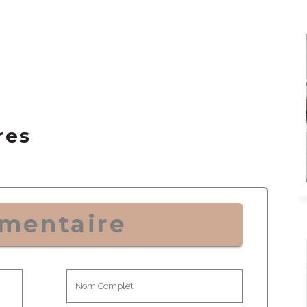
res
mentaire