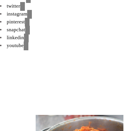
twitter
instagram
pinterest
snapchat
linkedin
youtube