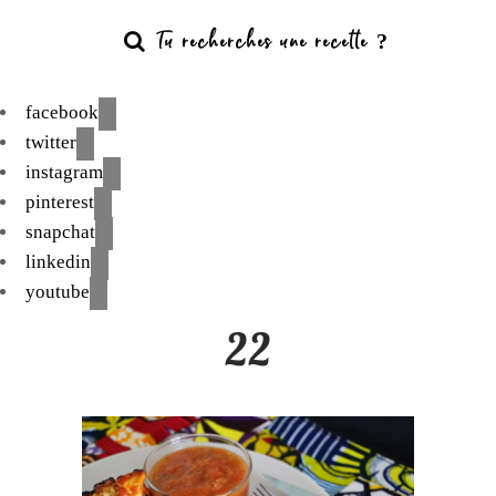
facebook
twitter
instagram
pinterest
snapchat
linkedin
youtube
22