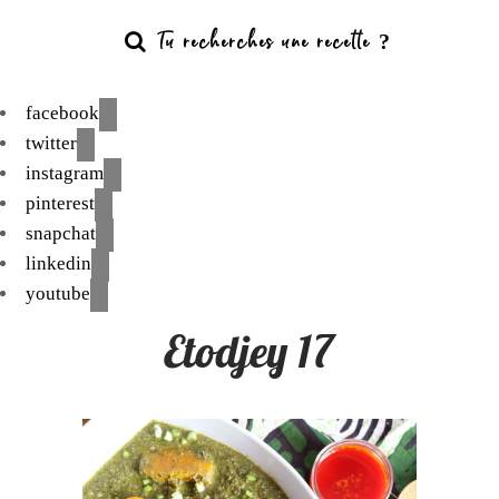
facebook
twitter
instagram
pinterest
snapchat
linkedin
youtube
Etodjey 17