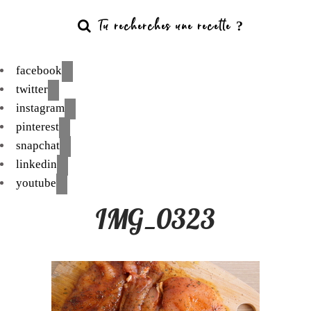
facebook
twitter
instagram
pinterest
snapchat
linkedin
youtube
IMG_0323