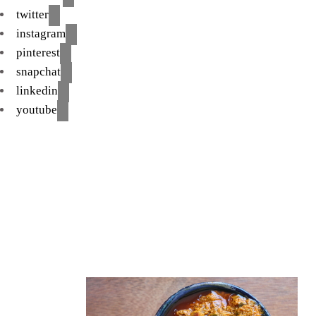
twitter
instagram
pinterest
snapchat
linkedin
youtube