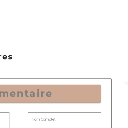
res
mentaire