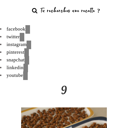
facebook
twitter
instagram
pinterest
snapchat
linkedin
youtube
9