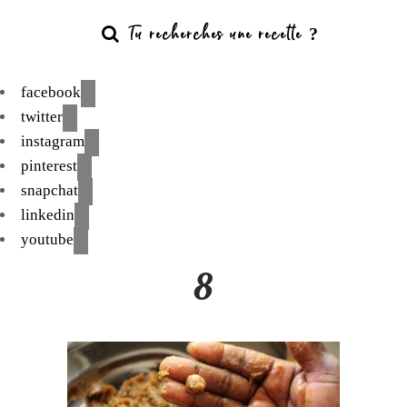
facebook
twitter
instagram
pinterest
snapchat
linkedin
youtube
8