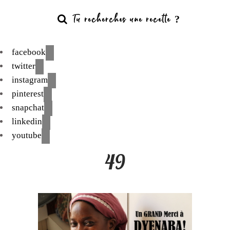
facebook
twitter
instagram
pinterest
snapchat
linkedin
youtube
49