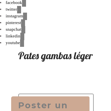
facebook
twitter
instagram
pinterest
snapchat
linkedin
youtube
Pates gambas léger
Poster un