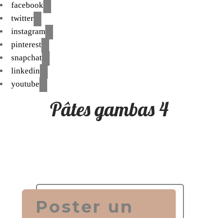
facebook
twitter
instagram
pinterest
snapchat
linkedin
youtube
Pâtes gambas 4
Poster un