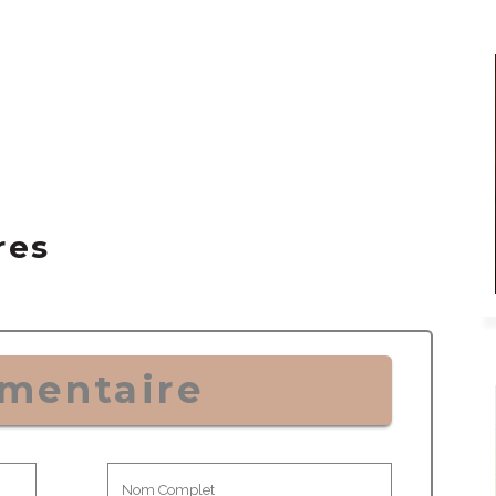
res
mentaire