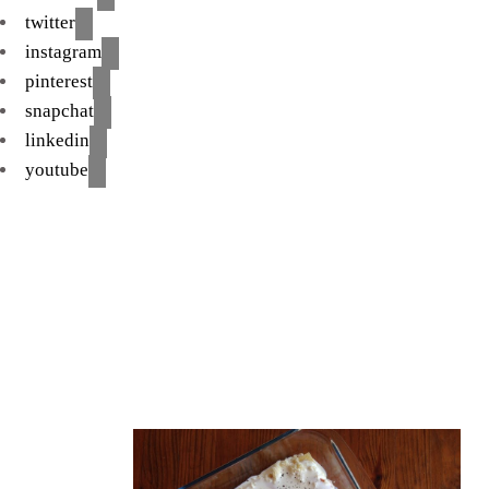
twitter
instagram
pinterest
snapchat
linkedin
youtube