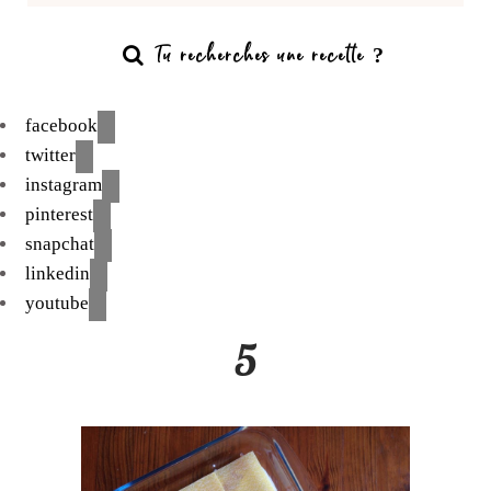
facebook
twitter
instagram
pinterest
snapchat
linkedin
youtube
5