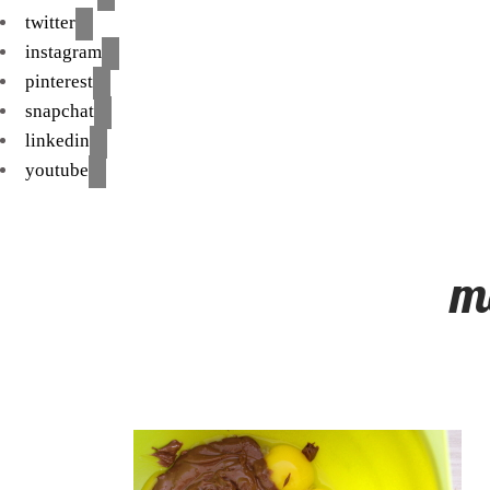
twitter
instagram
pinterest
snapchat
linkedin
youtube
m