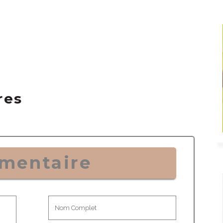
res
mentaire