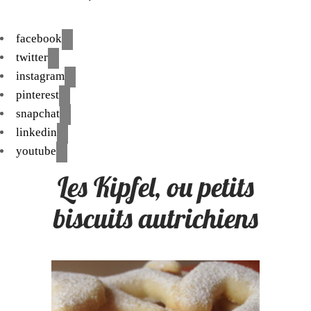
facebook
twitter
instagram
pinterest
snapchat
linkedin
youtube
Les Kipfel, ou petits
biscuits autrichiens