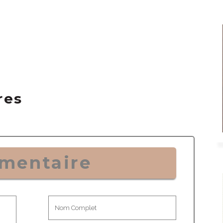
res
mentaire