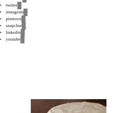
twitter
instagram
pinterest
snapchat
linkedin
youtube