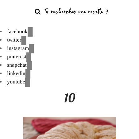
facebook
twitter
instagram
pinterest
snapchat
linkedin
youtube
10