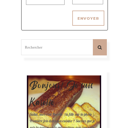
Bonjour! Je suis
Karelle.
Salut, moi c'est Karelle (la fille sur la photo ).
Première fois dans ma cuisine ? Sachez que je
suis la gourmande qui partage avec vous son