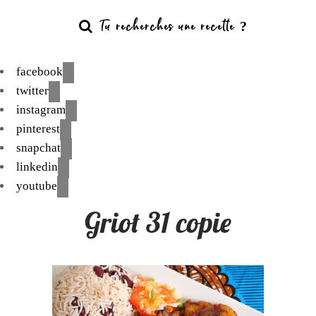
facebook
twitter
instagram
pinterest
snapchat
linkedin
youtube
Griot 31 copie