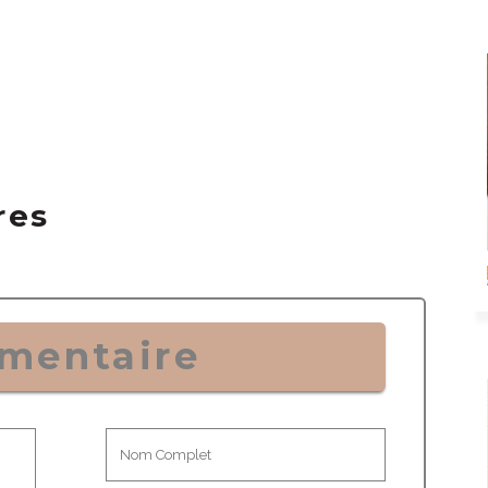
res
mentaire