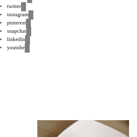
twitter
instagram
pinterest
snapchat
linkedin
youtube