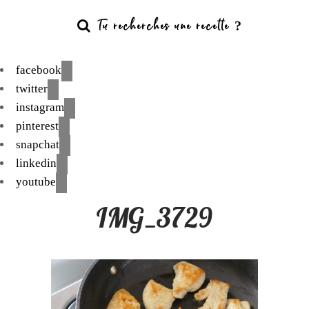
facebook
twitter
instagram
pinterest
snapchat
linkedin
youtube
IMG_3729