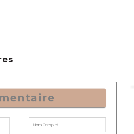
res
mentaire