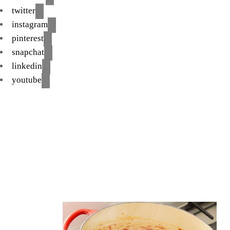
twitter
instagram
pinterest
snapchat
linkedin
youtube