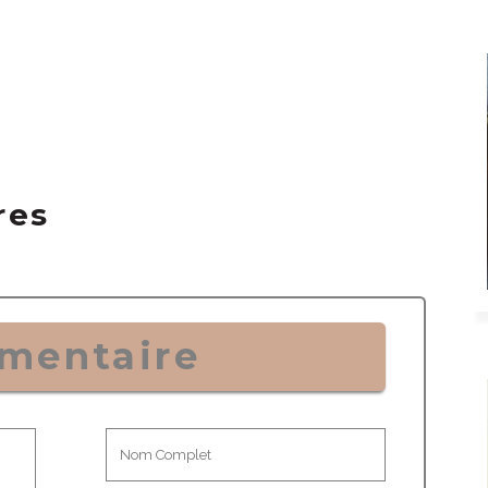
res
mentaire