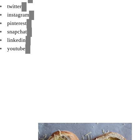
twitter
instagram
pinterest
snapchat
linkedin
youtube