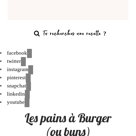
facebook
twitter
instagram
pinterest
snapchat
linkedin
youtube
Les pains à Burger
(ou buns)