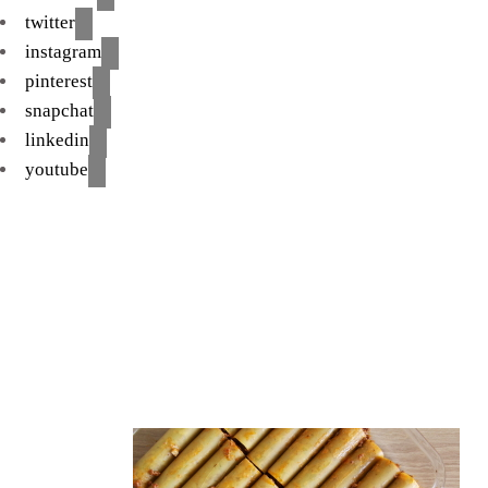
twitter
instagram
pinterest
snapchat
linkedin
youtube