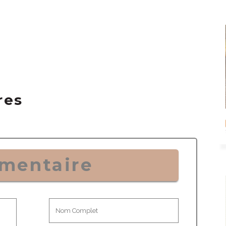
res
mentaire