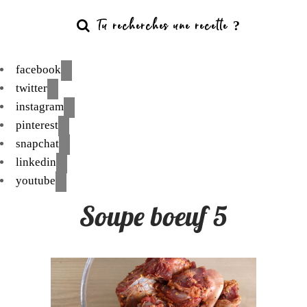
facebook
twitter
instagram
pinterest
snapchat
linkedin
youtube
Soupe boeuf 5