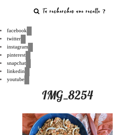
facebook
twitter
instagram
pinterest
snapchat
linkedin
youtube
IMG_8254