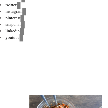
twitter
instagram
pinterest
snapchat
linkedin
youtube