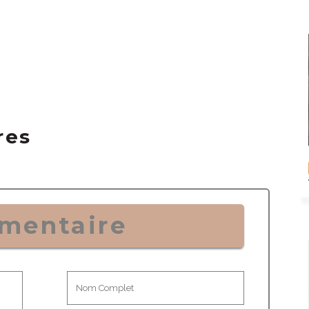
res
mentaire