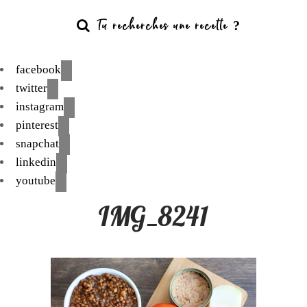
facebook
twitter
instagram
pinterest
snapchat
linkedin
youtube
IMG_8241