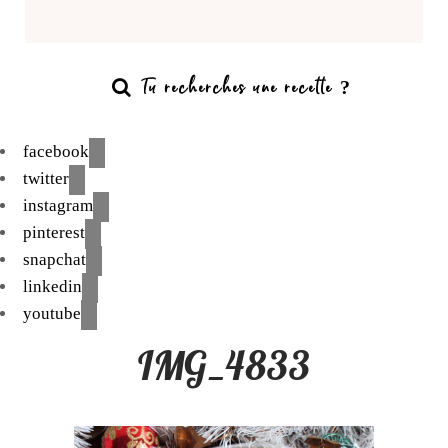
facebook
twitter
instagram
pinterest
snapchat
linkedin
youtube
IMG_4833