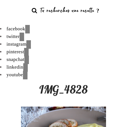
facebook
twitter
instagram
pinterest
snapchat
linkedin
youtube
IMG_4828